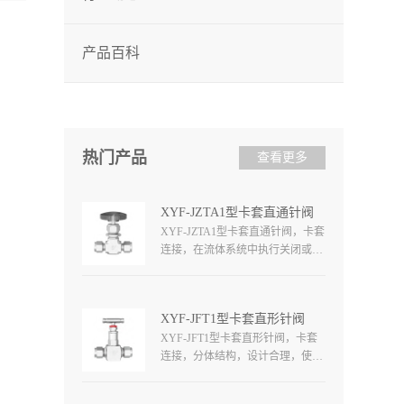
产品百科
热门产品
查看更多
XYF-JZTA1型卡套直通针阀
XYF-JZTA1型卡套直通针阀，卡套
连接，在流体系统中执行关闭或切
断，该系列阀门设计紧凑，能够控
制较大流量，球形、圆形、条形金
属和非金属手柄，工作压力高达
XYF-JFT1型卡套直形针阀
6000PSI（413bar），工作温度高达
XYF-JFT1型卡套直形针阀，卡套
315℃（600°F）。
连接，分体结构，设计合理，使用
温度根据填料确定，工作压力高达
6000psi（413bar），各种结构和材