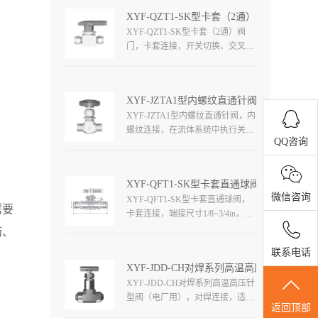
质可选。
XYF-QZT1-SK型卡套（2通）阀门
XYF-QZT1-SK型卡套（2通）阀
门，卡套连接，开关切换、交叉转
接流动路径，工作压力达
3000psi（206bar），温度范
围-53~148℃（-65~300°F），端接
XYF-JZTA1型内螺纹直通针阀
尺寸1/8~1/2in，φ3~φ12mm。
XYF-JZTA1型内螺纹直通针阀，内
螺纹连接，在流体系统中执行关闭
QQ咨询
或切断，该系列阀门设计紧凑，能
够控制较大流量，球形、圆形、条
形金属和非金属手柄，工作压力高
XYF-QFT1-SK型卡套直通球阀
达6000PSI（413bar），工作温度高
微信咨询
XYF-QFT1-SK型卡套直通球阀，
达315℃（600°F）。
需要
卡套连接，端接尺寸1/8~3/4in，
φ3~φ20mm。采用成熟的设计、精
药、
密的制造以及优质的原材料，旨在
联系电话
满足客户对安全性和可靠性的需
XYF-JDD-CH对焊系列高温高压针型阀（
求。
XYF-JDD-CH对焊系列高温高压针
型阀（电厂用），对焊连接，适用
返回顶部
于高压高温管路中作为启闭机构，