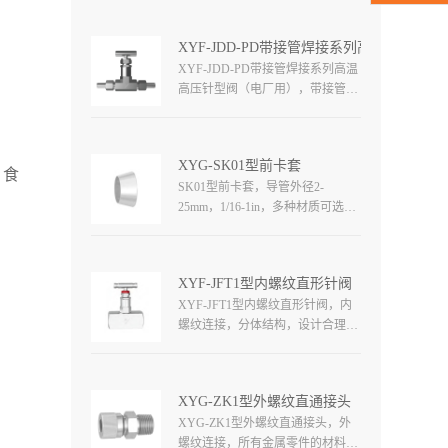
在流体系统中执行关闭或切断，工
作压力高达6000Psi（413bar），工
XYF-JDD-PD带接管焊接系列高温高压针
作温度高达650°C（1202°F）。
XYF-JDD-PD带接管焊接系列高温
高压针型阀（电厂用），带接管焊
接连接，适用于高压高温管路中作
为启闭机构，在流体系统中执行关
闭或切断，工作压力高达
XYG-SK01型前卡套
6000Psi（413bar），工作温度高达
、食
SK01型前卡套，导管外径2-
650°C（1202°F）。
25mm，1/16-1in，多种材质可选，
精湛工艺，密封性和反复性好，安
装检修方便。
XYF-JFT1型内螺纹直形针阀
XYF-JFT1型内螺纹直形针阀，内
螺纹连接，分体结构，设计合理，
使用温度根据填料确定，工作压力
高达6000psi（413bar），各种结构
和材质可选。
XYG-ZK1型外螺纹直通接头
XYG-ZK1型外螺纹直通接头，外
螺纹连接，所有金属零件的材料都