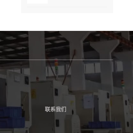
是316型不锈钢，O形密封环的材料
为氟化橡胶，可以根据用户选择其
它材料，接头尺寸从1/8in到1in，公
制从Φ4mm-Φ22mm，涵盖整个系
列。
联系我们