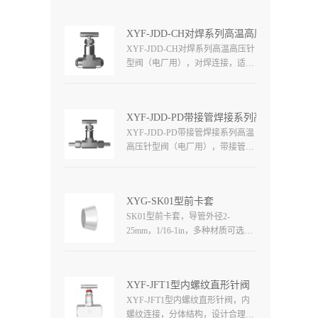
密的制造以及优质的原材料，旨在
满足客户对安全性和可靠性的需
XYF-JDD-CH对焊系列高温高压针型阀（
求。
XYF-JDD-CH对焊系列高温高压针
型阀（电厂用），对焊连接，适用
于高压高温管路中作为启闭机构，
在流体系统中执行关闭或切断，工
作压力高达6000Psi（413bar），工
XYF-JDD-PD带接管焊接系列高温高压针
作温度高达650°C（1202°F）。
XYF-JDD-PD带接管焊接系列高温
高压针型阀（电厂用），带接管焊
接连接，适用于高压高温管路中作
为启闭机构，在流体系统中执行关
闭或切断，工作压力高达
XYG-SK01型前卡套
6000Psi（413bar），工作温度高达
SK01型前卡套，导管外径2-
650°C（1202°F）。
25mm，1/16-1in，多种材质可选，
精湛工艺，密封性和反复性好，安
装检修方便。
XYF-JFT1型内螺纹直形针阀
XYF-JFT1型内螺纹直形针阀，内
螺纹连接，分体结构，设计合理，