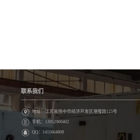
联系我们
地址：江苏省扬中市经济开发区港隆路125号
手机：13952900402
QQ：1411664808