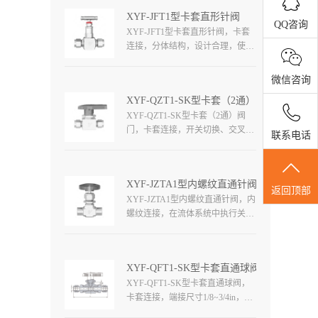
属和非金属手柄，工作压力高达
XYF-JFT1型卡套直形针阀
6000PSI（413bar），工作温度高达
QQ咨询
XYF-JFT1型卡套直形针阀，卡套
315℃（600°F）。
连接，分体结构，设计合理，使用
温度根据填料确定，工作压力高达
6000psi（413bar），各种结构和材
微信咨询
质可选。
XYF-QZT1-SK型卡套（2通）阀门
XYF-QZT1-SK型卡套（2通）阀
门，卡套连接，开关切换、交叉转
联系电话
接流动路径，工作压力达
3000psi（206bar），温度范
围-53~148℃（-65~300°F），端接
XYF-JZTA1型内螺纹直通针阀
尺寸1/8~1/2in，φ3~φ12mm。
返回顶部
XYF-JZTA1型内螺纹直通针阀，内
螺纹连接，在流体系统中执行关闭
或切断，该系列阀门设计紧凑，能
够控制较大流量，球形、圆形、条
形金属和非金属手柄，工作压力高
XYF-QFT1-SK型卡套直通球阀
达6000PSI（413bar），工作温度高
XYF-QFT1-SK型卡套直通球阀，
达315℃（600°F）。
卡套连接，端接尺寸1/8~3/4in，
φ3~φ20mm。采用成熟的设计、精