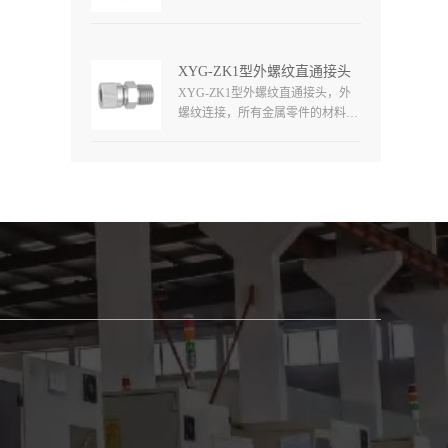
使用温度根据填料确定，工作压力
高达6000psi（413bar），各种结构
和材质可选。
XYG-ZK1型外螺纹直通接头
XYG-ZK1型外螺纹直通接头，外
螺纹连接，所有金属零件的材料都
是316型不锈钢，O形密封环的材料
为氟化橡胶，可以根据用户选择其
它材料，接头尺寸从1/8in到1in，公
制从Φ4mm-Φ22mm，涵盖整个系
列。