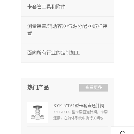
卡套管工具和附件
测量装置/辅助容器/气源分配器/取样装
置
面向所有行业的定制加工
热门产品
查看更多
XYF-JZTA1型卡套直通针阀
XYF-JZTA1型卡套直通针阀，卡套
连接，在流体系统中执行关闭或切
断，该系列阀门设计紧凑，能够控
制较大流量，球形、圆形、条形金